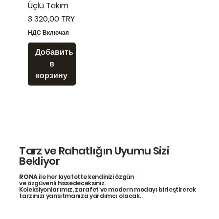
Üçlü Takım
Цена
3 320,00 TRY
НДС Включая
Добавить
в
корзину
Tarz ve Rahatlığın Uyumu Sizi
Bekliyor
RONA
ile her kıyafette kendinizi özgün
ve özgüvenli hissedeceksiniz.
Koleksiyonlarımız, zarafet ve modern modayı birleştirerek
tarzınızı yansıtmanıza yardımcı olacak.