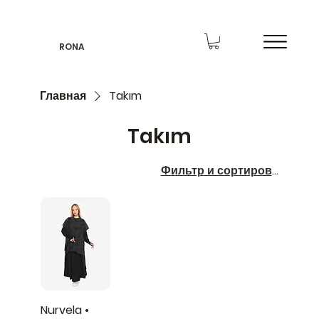
RONA
Главная
Takım
Takım
Фильтр и сортировка
Nurvela •