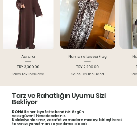
Aurora
Namaz elbisesi Floç
Na
Price
Price
TRY 3,300.00
TRY 2,200.00
Sales Tax Included
Sales Tax Included
Sal
Yeni model
Indırım 25%
Bone
Tarz ve Rahatlığın Uyumu Sizi
Bekliyor
RONA
ile her kıyafette kendinizi özgün
ve özgüvenli hissedeceksiniz.
Koleksiyonlarımız, zarafet ve modern modayı birleştirerek
tarzınızı yansıtmanıza yardımcı olacak.