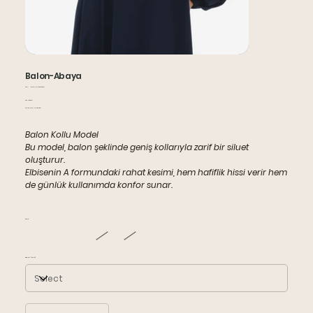
Balon-Abaya
SKU
SKU:
RNGYM-000013826
RNGYM-
Price
TRY 1,850.00
000013826
Sales Tax Included
Balon Kollu Model
Bu model, balon şeklinde geniş kollarıyla zarif bir siluet
oluşturur.
Elbisenin A formundaki rahat kesimi, hem hafiflik hissi verir hem
de günlük kullanımda konfor sunar.
Renk:
Beden (36-44)