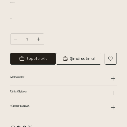
Beden (38-50)
Renk:
Sepete ekle
Şimdi satın al
Melzemeler:
Ürün Ölçüleri:
Yıkama Talimatı: