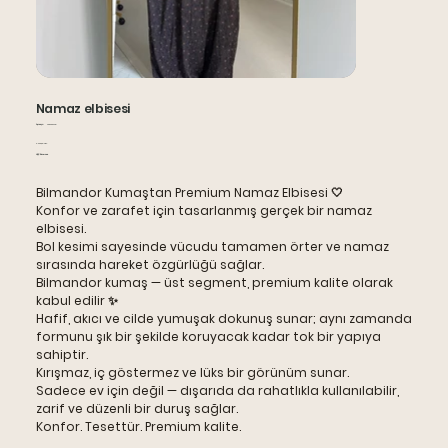
Namaz elbisesi
Артикул:
Артикул:
002000138
002000138
Цена
2 200,00 TRY
НДС Включая
Bilmandor Kumaştan Premium Namaz Elbisesi 🤍
Konfor ve zarafet için tasarlanmış gerçek bir namaz
elbisesi.
Bol kesimi sayesinde vücudu tamamen örter ve namaz
sırasında hareket özgürlüğü sağlar.
Bilmandor kumaş
— üst segment, premium kalite olarak
kabul edilir ✨
Hafif, akıcı ve cilde yumuşak dokunuş sunar; aynı zamanda
formunu şık bir şekilde koruyacak kadar tok bir yapıya
sahiptir.
Kırışmaz, iç göstermez ve lüks bir görünüm sunar.
Sadece ev için değil — dışarıda da rahatlıkla kullanılabilir,
zarif ve düzenli bir duruş sağlar.
Konfor. Tesettür. Premium kalite.