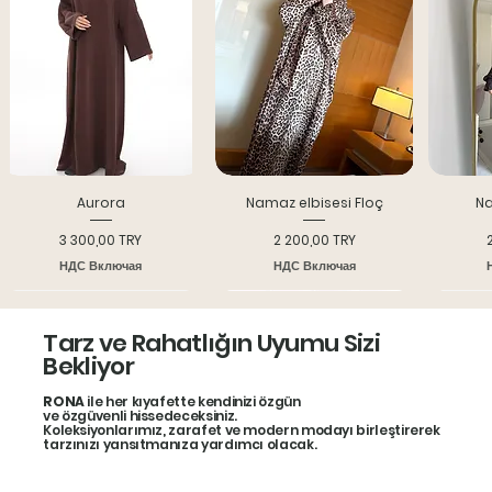
Aurora
Namaz elbisesi Floç
Na
Цена
Цена
3 300,00 TRY
2 200,00 TRY
НДС Включая
НДС Включая
Yeni model
Indırım 25%
Bone
Tarz ve Rahatlığın Uyumu Sizi
Bekliyor
RONA
ile her kıyafette kendinizi özgün
ve özgüvenli hissedeceksiniz.
Koleksiyonlarımız, zarafet ve modern modayı birleştirerek
tarzınızı yansıtmanıza yardımcı olacak.