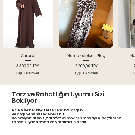
Aurora
Namaz elbisesi Floç
Na
Цена
Цена
3 300,00 TRY
2 200,00 TRY
НДС Включая
НДС Включая
Yeni model
Indırım 25%
Bone
Tarz ve Rahatlığın Uyumu Sizi
Bekliyor
RONA
ile her kıyafette kendinizi özgün
ve özgüvenli hissedeceksiniz.
Koleksiyonlarımız, zarafet ve modern modayı birleştirerek
tarzınızı yansıtmanıza yardımcı olacak.