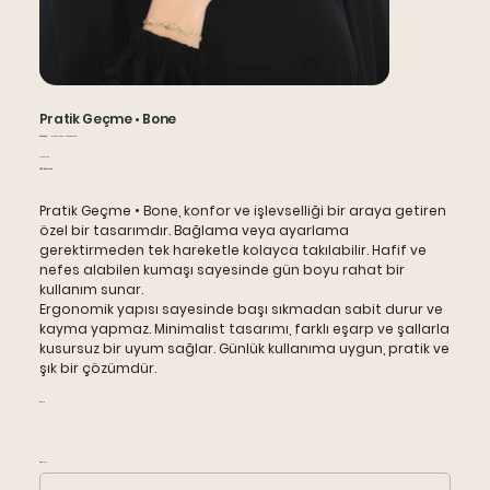
Pratik Geçme • Bone
Артикул:
Артикул:
RNBONPRA-7543891522
RNBONPRA-
Цена
110,00 TRY
7543891522
НДС Включая
Pratik Geçme • Bone, konfor ve işlevselliği bir araya getiren
özel bir tasarımdır. Bağlama veya ayarlama
gerektirmeden tek hareketle kolayca takılabilir. Hafif ve
nefes alabilen kumaşı sayesinde gün boyu rahat bir
kullanım sunar.
Ergonomik yapısı sayesinde başı sıkmadan sabit durur ve
kayma yapmaz. Minimalist tasarımı, farklı eşarp ve şallarla
kusursuz bir uyum sağlar. Günlük kullanıma uygun, pratik ve
şık bir çözümdür.
Renk
Beden