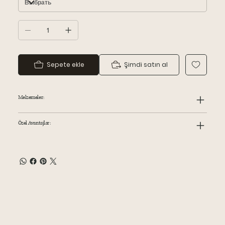
Sepete ekle
Şimdi satın al
Melzemeler:
Özel Avantajlar: