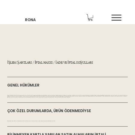
RONA
İŞLEM ŞARTLARI / İPTAL HAKKI / İADE VE İPTAL KOŞULLARI
GENEL HÜKÜMLER
Bu web sitesinden ürün siparişi verirken, sağlanan bilgileri kabul etmekte ve uzak mesafe satış sözleşmesini yapmış oluyorsunuz. Müşteriler, 6502 sayılı Tüketicinin Korunması Hakkında Kanun ve Uzak Mesafe Sözleşmeleri Yönetmeliği (Resmi Gazete: 27.11.2014/29188) ile diğer geçerli yasalara tabidir. Ürün teslimat masrafları
müşteriler tarafından karşılanacaktır. Her ürün, belirtilen adrese 30 iş günü içinde teslim edilecektir, ancak ürün bu süre içinde teslim edilmezse, müşteri sözleşmeyi feshetme hakkına sahiptir. Teslimat sırasında ürün eksiksiz ve belirtilen özelliklere uygun olmalı, varsa garanti ve kullanım talimatları dahil olmalıdır.
Eğer ürün satışı yapılamaz hale gelirse, satıcı bu durumu öğrenmesinden itibaren 3 gün içinde alıcıya bildirmek ve 14 gün içinde tam ödeme iade etmekle yükümlüdür.
ÇOK ÖZEL DURUMLARDA, ÜRÜN ÖDENMEDİYSE
Eğer müşteri ürün bedelini ödemez veya banka işleminde iptal yaparsa, satıcının ürün teslimatı yapma yükümlülüğü sona erer.
BİLİNMEYEN KARTLA YAPILAN SATIN ALMALARIN İPTALİ