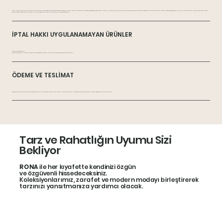
İptal hakkı bildirimi alındıktan sonra, satıcı ürünü ve geri verilmesi gereken belgeleri 10 gün içinde alıcıya geri ödemekle yükümlüdür. Eğer ürün alıcının hatasından dolayı hasar görürse veya geri iade edilemezse, alıcı satıcıya zararı tazmin etmekle yükümlüdür. Ancak alıcı, ürünün iptal hakkı kullanıldığı süre
içinde uygun şekilde kullanılması halinde meydana gelen hasarlardan sorumlu değildir.
İPTAL HAKKI UYGULANAMAYAN ÜRÜNLER
• Bone ve aksesuarlar.
Bu ürün kategorisi, hijyenik nedenlerle ve mevzuata uygun olarak iade veya değişime tabi değildir.
ÖDEME VE TESLİMAT
Ödeme banka havalesi veya EFT (Elektronik Fon Transferi) yoluyla yapılabilir. Ayrıca kredi kartı ile çevrimiçi ödeme yapabilir, taksit seçeneği de kullanılabilir.
Tarz ve Rahatlığın Uyumu Sizi
Bekliyor
RONA
ile her kıyafette kendinizi özgün
ve özgüvenli hissedeceksiniz.
Koleksiyonlarımız, zarafet ve modern modayı birleştirerek
tarzınızı yansıtmanıza yardımcı olacak.