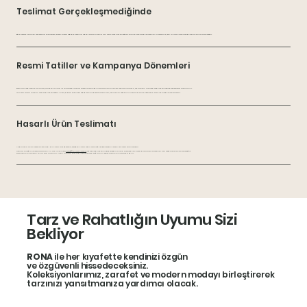
Teslimat Gerçekleşmediğinde
Eğer kuryeler belirtilen adreste sizi bulamazsa, kargo şirketi şubesi, paketinizi 3 gün içinde almanız için size SMS gönderir. Eğer belirtilen süre içinde paketinizi almazsanız, ürün ronashops.com deposuna geri gönderilecektir.
Resmi Tatiller ve Kampanya Dönemleri
Resmi tatillerde verilen siparişler, tatilden sonraki ilk iş gününde taşıma şirketine teslim edilir. Kampanyalar ve özel teklifler sırasında, siparişlerin işlenmesi ve gönderilmesinde gecikmeler yaşanabilir.
Yalnızca stokta bulunan ürünler gönderilecektir. Ancak, bizden bağımsız sebeplerle bir gecikme yaşanırsa, siparişinizi verdiğiniz iletişim bilgileri üzerinden size bildirimde bulunulacaktır.
Hasarlı Ürün Teslimatı
Ambalajda ya da üründe herhangi bir hasar fark ederseniz, kuryeden hasar tespit tutanağı düzenlemesini isteyin ve paketi kabul etmeyin.
Tutanak örneğini, durumu açıklayan bir yazı ile birlikte
destek@ronashops.com
adresine gönderiniz. Bu durumda, sorunun çözülmesi için süreci başlatacak ve ürünü en kısa sürede yeniden göndereceğiz.
Paket teslim alındıktan sonra, ürün hasarına ilişkin itirazlar kabul edilmez çünkü ürün sağlam bir şekilde teslim alınmış kabul edilir.
Tarz ve Rahatlığın Uyumu Sizi
Bekliyor
RONA
ile her kıyafette kendinizi özgün
ve özgüvenli hissedeceksiniz.
Koleksiyonlarımız, zarafet ve modern modayı birleştirerek
tarzınızı yansıtmanıza yardımcı olacak.