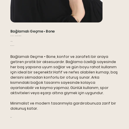
Bağlamalı Geçme • Bone
Stok
Stok kodu:
RNBONBG-6045642013
kodu:
Fiyat
₺120,00
RNBONBG-
6045642013
KDV dahil
Bağlamalı Geçme • Bone, konfor ve zarafeti bir araya
getiren pratik bir aksesuardır. Bağlama özelliği sayesinde
her baş yapısına uyum sağlar ve gün boyu rahat kullanım
için ideal bir seçenektir.Hafif ve nefes alabilen kumaşı, baş
derisini sıkmadan konforlu bir oturuş sunar. Arka
kısmındaki bağcık tasarımı sayesinde kolayca
ayarlanabilir ve kayma yapmaz. Günlük kullanım, spor
aktiviteleri veya eşarp altına giymek için uygundur.
Minimalist ve modern tasarımıyla gardırobunuza zarif bir
dokunuş katar.
Renk