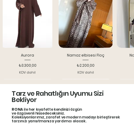
Aurora
Namaz elbisesi Floç
Na
Fiyat
Fiyat
₺3.300,00
₺2.200,00
KDV dahil
KDV dahil
Yeni model
Indırım 25%
Bone
Tarz ve Rahatlığın Uyumu Sizi
Bekliyor
RONA
ile her kıyafette kendinizi özgün
ve özgüvenli hissedeceksiniz.
Koleksiyonlarımız, zarafet ve modern modayı birleştirerek
tarzınızı yansıtmanıza yardımcı olacak.