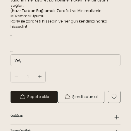
tasarımı, her kıyafet kombinine mükemmel bir uyum
sağlar.
(Hazır Turban Bağlamalı: Zarafet ve Minimalizmin
Mükemmel Uyumu
RONA ile zarafeti hissedin ve her gün kendinizi harika
hissedin!
Renk:
Beden
Sepete ekle
Şimdi satın al
Özellikler:
Bakım Önerileri: