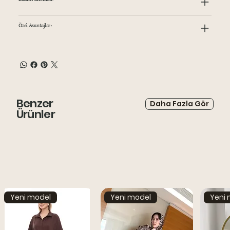
Özel Avantajlar:
Benzer
Daha Fazla Gör
Ürünler
Yeni model
Yeni model
Yeni