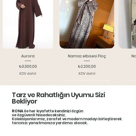
Aurora
Namaz elbisesi Floç
Na
Fiyat
Fiyat
₺3.300,00
₺2.200,00
KDV dahil
KDV dahil
Yeni model
Indırım 25%
Bone
Tarz ve Rahatlığın Uyumu Sizi
Bekliyor
RONA
ile her kıyafette kendinizi özgün
ve özgüvenli hissedeceksiniz.
Koleksiyonlarımız, zarafet ve modern modayı birleştirerek
tarzınızı yansıtmanıza yardımcı olacak.