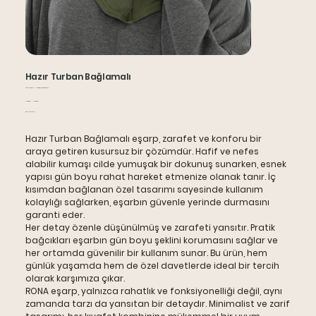
Hazır Turban Bağlamalı
Stok
Stok kodu:
RNBST-0003421101
kodu:
Orijinal
İndirimli
₺493,00
₺320,00
RNBST-
fiyat
fiyat
0003421101
KDV dahil
Hazır Turban Bağlamalı eşarp, zarafet ve konforu bir
araya getiren kusursuz bir çözümdür. Hafif ve nefes
alabilir kumaşı cilde yumuşak bir dokunuş sunarken, esnek
yapısı gün boyu rahat hareket etmenize olanak tanır. İç
kısımdan bağlanan özel tasarımı sayesinde kullanım
kolaylığı sağlarken, eşarbın güvenle yerinde durmasını
garanti eder.
Her detay özenle düşünülmüş ve zarafeti yansıtır. Pratik
bağcıkları eşarbın gün boyu şeklini korumasını sağlar ve
her ortamda güvenilir bir kullanım sunar. Bu ürün, hem
günlük yaşamda hem de özel davetlerde ideal bir tercih
olarak karşımıza çıkar.
RONA eşarp, yalnızca rahatlık ve fonksiyonelliği değil, aynı
zamanda tarzı da yansıtan bir detaydır. Minimalist ve zarif