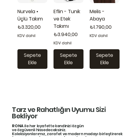
Nurvela •
Eflin - Tunik
Melis -
Üçlü Takım
ve Etek
Abaya
Takımı
Fiyat
Fiyat
₺3.320,00
₺1.790,00
Fiyat
₺3.940,00
KDV dahil
KDV dahil
KDV dahil
Sepete
Sepete
Sepete
Ekle
Ekle
Ekle
Tarz ve Rahatlığın Uyumu Sizi
Bekliyor
RONA
ile her kıyafette kendinizi özgün
ve özgüvenli hissedeceksiniz.
Koleksiyonlarımız, zarafet ve modern modayı birleştirerek