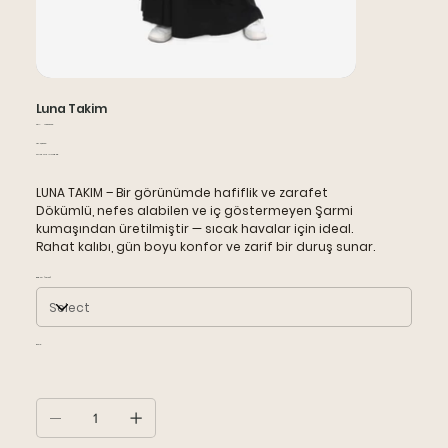
Luna Takim
SKU
SKU:
138262002
138262002
Price
TRY 2,950.00
Sales Tax Included
LUNA TAKIM – Bir görünümde hafiflik ve zarafet
Dökümlü, nefes alabilen ve iç göstermeyen Şarmi
kumaşından üretilmiştir — sıcak havalar için ideal.
Rahat kalıbı, gün boyu konfor ve zarif bir duruş sunar.
Beden (38-50)
Renk: