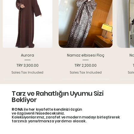
Aurora
Namaz elbisesi Floç
Na
Price
Price
TRY 3,300.00
TRY 2,200.00
Sales Tax Included
Sales Tax Included
Sal
Yeni model
Indırım 25%
Bone
Tarz ve Rahatlığın Uyumu Sizi
Bekliyor
RONA
ile her kıyafette kendinizi özgün
ve özgüvenli hissedeceksiniz.
Koleksiyonlarımız, zarafet ve modern modayı birleştirerek
tarzınızı yansıtmanıza yardımcı olacak.