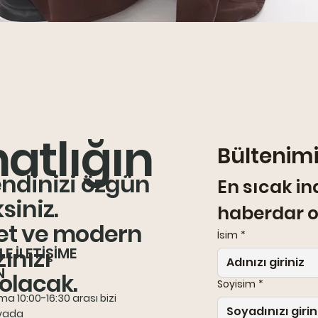
Quick View
atlığın
Bültenim
endinizi özgün
i
En sıcak ind
siniz.
haberdar o
fet ve modern
İsim
*
ınızı
LE İLETİŞİME
N
olacak.
Soyisim
*
a 10:00-16:30 arası bizi
 yada