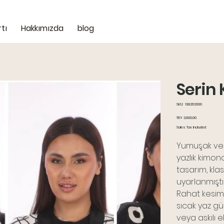
tı
Hakkımızda
blog
Serin
SKU
SKU:
138262000
138262000
Price
TRY 3,600.00
Sales Tax Included
Yumuşak ve 
yazlık kimo
tasarım, kla
uyarlanmıştır
Rahat kesimi,
sıcak yaz gü
veya askılı e