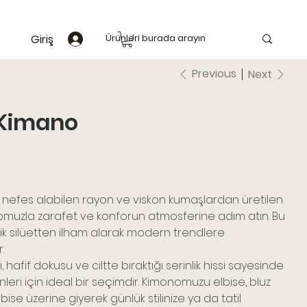
Giriş
Previous
Next
 Kimano
nefes alabilen rayon ve viskon kumaşlardan üretilen
nomuzla zarafet ve konforun atmosferine adım atın. Bu
sik silüetten ilham alarak modern trendlere
.
 hafif dokusu ve ciltte bıraktığı serinlik hissi sayesinde
nleri için ideal bir seçimdir. Kimonomuzu elbise, bluz
lbise üzerine giyerek günlük stilinize ya da tatil