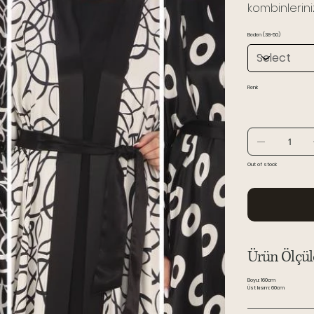
kombinleriniz
Beden (38-50)
Renk
Out of stock
Ürün Ölçüle
Boyu
: 160cm
Üst kısım
: 60cm