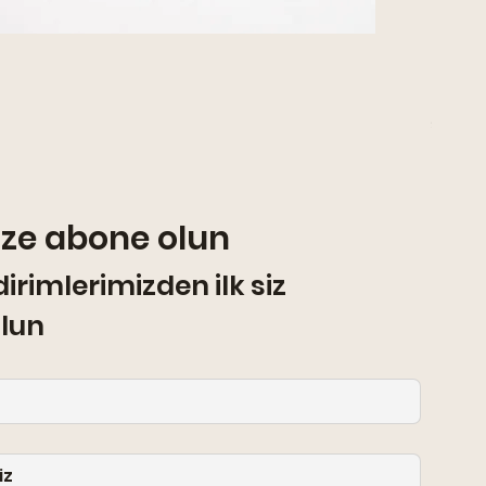
Namaz
Price
TRY 2,
Sales T
ize abone olun
irimlerimizden ilk siz 
lun