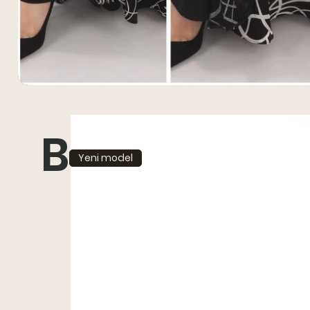
Benzer ürünl
Yeni model