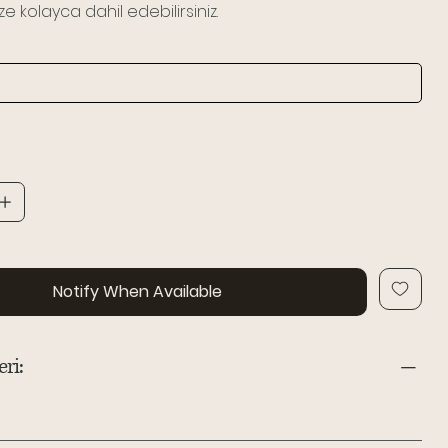
e kolayca dahil edebilirsiniz.
Notify When Available
ri: